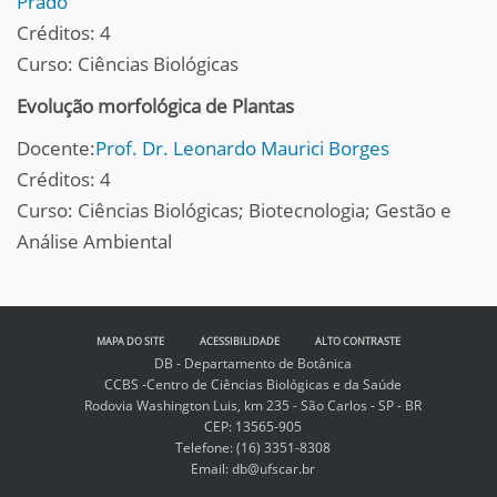
Prado
Créditos: 4
Curso: Ciências Biológicas
Evolução morfológica de Plantas
Docente:
Prof. Dr. Leonardo Maurici Borges
Créditos: 4
Curso: Ciências Biológicas; Biotecnologia; Gestão e
Análise Ambiental
MAPA DO SITE
ACESSIBILIDADE
ALTO CONTRASTE
DB - Departamento de Botânica
CCBS -Centro de Ciências Biológicas e da Saúde
Rodovia Washington Luis, km 235 - São Carlos - SP - BR
CEP: 13565-905
Telefone: (16) 3351-8308
Email: db@ufscar.br