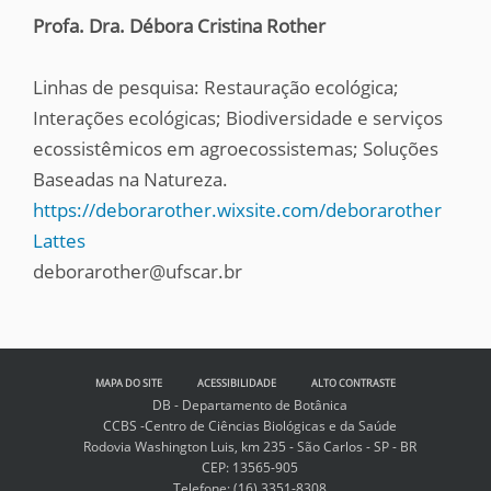
Profa. Dra. Débora Cristina Rother
Linhas de pesquisa: Restauração ecológica;
Interações ecológicas; Biodiversidade e serviços
ecossistêmicos em agroecossistemas; Soluções
Baseadas na Natureza.
https://deborarother.wixsite.com/deborarother
Lattes
deborarother@ufscar.br
MAPA DO SITE
ACESSIBILIDADE
ALTO CONTRASTE
DB - Departamento de Botânica
CCBS -Centro de Ciências Biológicas e da Saúde
Rodovia Washington Luis, km 235 - São Carlos - SP - BR
CEP: 13565-905
Telefone: (16) 3351-8308