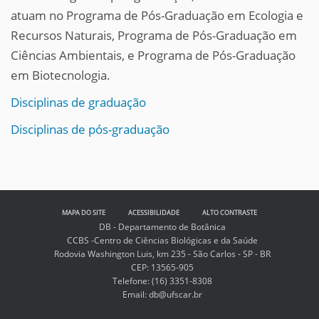
atuam no Programa de Pós-Graduação em Ecologia e
Recursos Naturais, Programa de Pós-Graduação em
Ciências Ambientais, e Programa de Pós-Graduação
em Biotecnologia.
Disciplinas de graduação
Disciplinas de pós-graduação
MAPA DO SITE
ACESSIBILIDADE
ALTO CONTRASTE
DB - Departamento de Botânica
CCBS -Centro de Ciências Biológicas e da Saúde
Rodovia Washington Luis, km 235 - São Carlos - SP - BR
CEP: 13565-905
Telefone: (16) 3351-8308
Email: db@ufscar.br