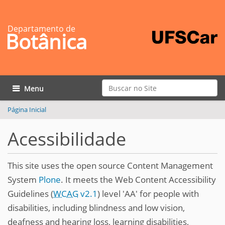
Departamento de
Botânica
Busca
Toggle navigation
Busca Avançada…
Página Inicial
Acessibilidade
This site uses the open source Content Management
System
Plone
. It meets the Web Content Accessibility
Guidelines (
WCAG
v2.1
) level 'AA' for people with
disabilities, including blindness and low vision,
deafness and hearing loss, learning disabilities,