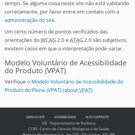
tempo. Se alguma coisa neste site não está validando
corretamente, por favor entre em contato com a
administração do site
.
Um certo número de pontos verificados das
orientações do
WCAG
2.0 e
ATAG
2.0 são subjetivos,
existem casos em que a interpretação pode variar.
Modelo Voluntário de Acessibilidade
do Produto (VPAT)
Verifique
o Modelo Voluntário de Acessibilidade do
Produto do Plone (VPAT)
(about VPAT)
MAPA DO SITE
ACESSIBILIDADE
ALTO CONTRASTE
DB - Departamento de Botânica
CCBS -Centro de Ciências Biológicas e da Saúde
Rodovia Washington Luis, km 235 - São Carlos - SP - BR