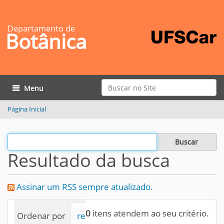
Departamento de
Botânica
Busca
Toggle navigation
Busca Avançada…
Página Inicial
Filtrar os resultados
Resultado da busca
Assinar um RSS sempre atualizado.
0
itens atendem ao seu critério.
Ordenar por
relevância
data (mais recente pri