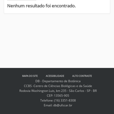
Nenhum resultado foi encontrado.
MAPA DO SITE
ACESSIBILIDADE
ALTO CONTRASTE
DB - Departamento de Botânica
CCBS -Centro de Ciências Biológicas e da Saúde
Rodovia Washington Luis, km 235 - São Carlos - SP - BR
CEP: 13565-905
Telefone: (16) 3351-8308
Email: db@ufscar.br